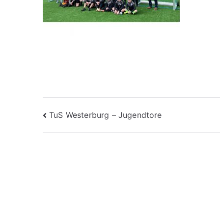
Beitragsnavigation
TuS Westerburg – Jugendtore