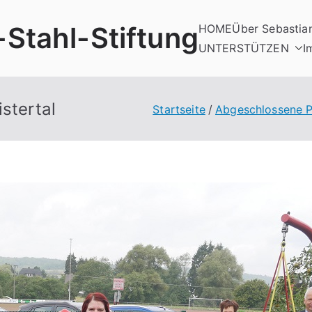
-Stahl-Stiftung
HOME
Über Sebastia
UNTERSTÜTZEN
I
stertal
Startseite
Abgeschlossene P