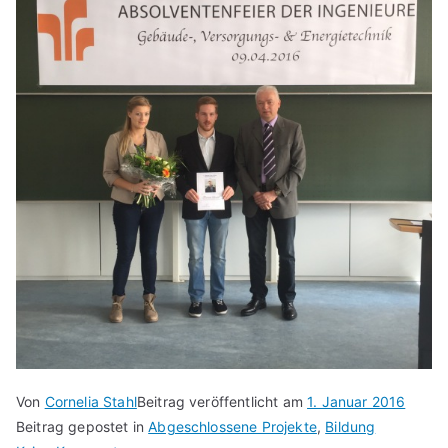
Von
Cornelia Stahl
Beitrag veröffentlicht am
1. Januar 2016
Beitrag gepostet in
Abgeschlossene Projekte
,
Bildung