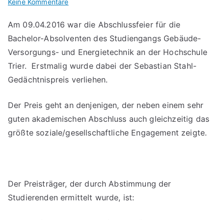
für
Keine Kommentare
Florian
Am 09.04.2016 war die Abschlussfeier für die
Busch
Bachelor-Absolventen des Studiengangs Gebäude-
erhält
den
Versorgungs- und Energietechnik an der Hochschule
Sebastian
Trier. Erstmalig wurde dabei der Sebastian Stahl-
Stahl-
Gedächtnispreis verliehen.
Gedächtnispreis
2016
Der Preis geht an denjenigen, der neben einem sehr
guten akademischen Abschluss auch gleichzeitig das
größte soziale/gesellschaftliche Engagement zeigte.
Der Preisträger, der durch Abstimmung der
Studierenden ermittelt wurde, ist: