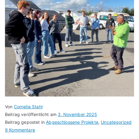
Von
Cornelia Stahl
Beitrag veröffentlicht am
3. November 2025
Beitrag gepostet in
Abgeschlossene Projekte
,
Uncategorized
zu
9 Kommentare
Junge