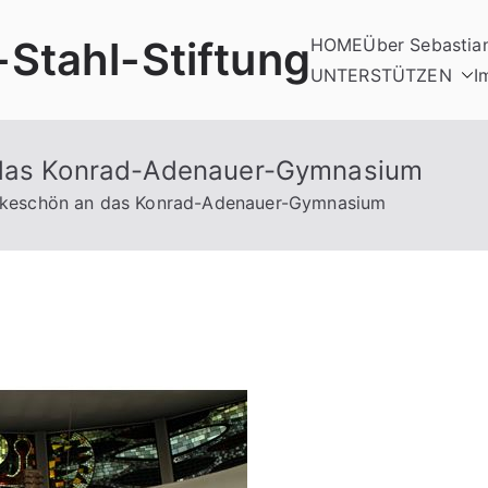
-Stahl-Stiftung
HOME
Über Sebastia
UNTERSTÜTZEN
I
n das Konrad-Adenauer-Gymnasium
ankeschön an das Konrad-Adenauer-Gymnasium