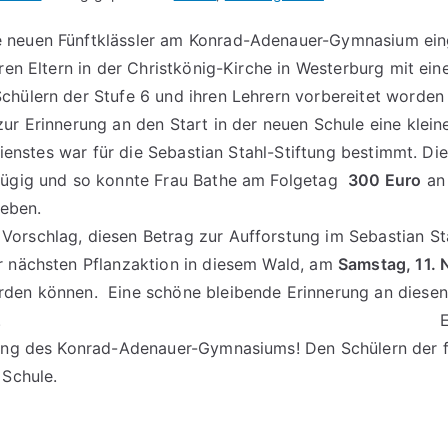
 neuen Fünftklässler am Konrad-Adenauer-Gymnasium eing
hren Eltern in der Christkönig-Kirche in Westerburg mit 
chülern der Stufe 6 und ihren Lehrern vorbereitet worden
zur Erinnerung an den Start in der neuen Schule eine 
tes war für die Sebastian Stahl-Stiftung bestimmt. Die
zügig und so konnte Frau Bathe am Folgetag
300
Euro
an 
an Stahl-Stiftung, übergeben. 
orschlag, diesen Betrag zur Aufforstung im Sebastian Sta
r nächsten Pflanzaktion in diesem Wald, am
Samstag, 11.
den können. Eine schöne bleibende Erinnerung an diesen 
üler und ihre Familien. Einmal 
ung des Konrad-Adenauer-Gymnasiums! Den Schülern der f
 Schule.