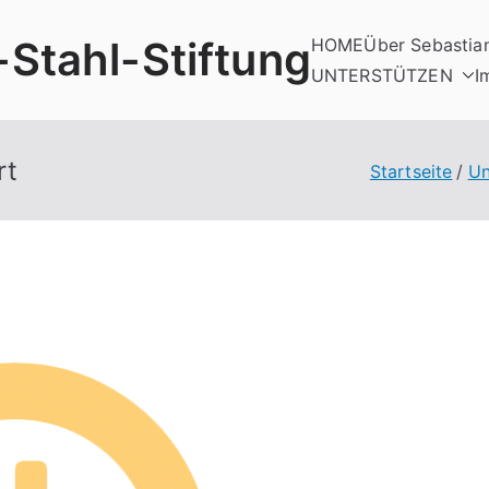
-Stahl-Stiftung
HOME
Über Sebastia
UNTERSTÜTZEN
I
rt
Startseite
Un